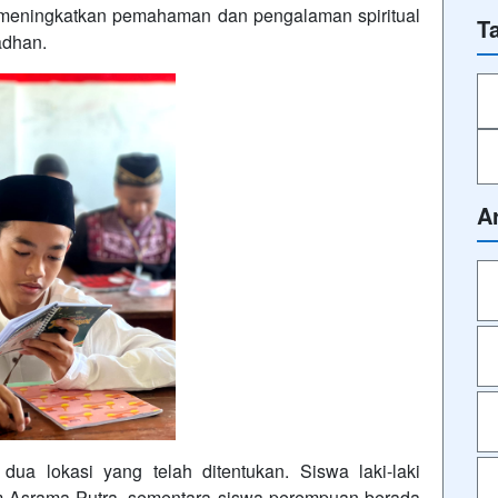
n meningkatkan pemahaman dan pengalaman spiritual
T
adhan.
A
dua lokasi yang telah ditentukan. Siswa laki-laki
im Asrama Putra, sementara siswa perempuan berada