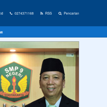
id
0274371168
RSS
Pencarian
MI