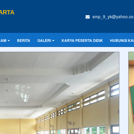
ARTA
smp_9_yk@yahoo.co.
RAM
BERITA
GALERI
KARYA PESERTA DIDIK
HUBUNGI KA