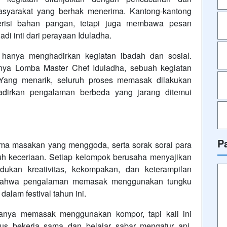
asyarakat yang berhak menerima. Kantong-kantong
risi bahan pangan, tetapi juga membawa pesan
adi inti dari perayaan Iduladha.
k hanya menghadirkan kegiatan ibadah dan sosial.
nya Lomba Master Chef Iduladha, sebuah kegiatan
. Yang menarik, seluruh proses memasak dilakukan
adirkan pengalaman berbeda yang jarang ditemui
P
oma masakan yang menggoda, serta sorak sorai para
h keceriaan. Setiap kelompok berusaha menyajikan
ukan kreativitas, kekompakan, dan keterampilan
 bahwa pengalaman memasak menggunakan tungku
alam festival tahun ini.
anya memasak menggunakan kompor, tapi kali ini
us bekerja sama dan belajar sabar mengatur api.