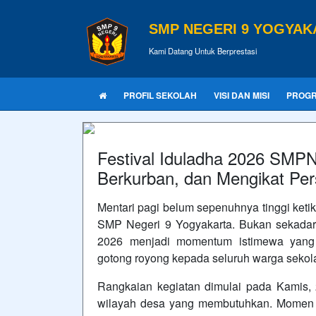
SMP NEGERI 9 YOGYAK
Kami Datang Untuk Berprestasi
PROFIL SEKOLAH
VISI DAN MISI
PROG
Festival Iduladha 2026 SMPN
Berkurban, dan Mengikat Pe
Mentari pagi belum sepenuhnya tinggi keti
SMP Negeri 9 Yogyakarta. Bukan sekadar 
2026 menjadi momentum istimewa yang 
gotong royong kepada seluruh warga sekol
Rangkaian kegiatan dimulai pada Kamis,
wilayah desa yang membutuhkan. Momen i