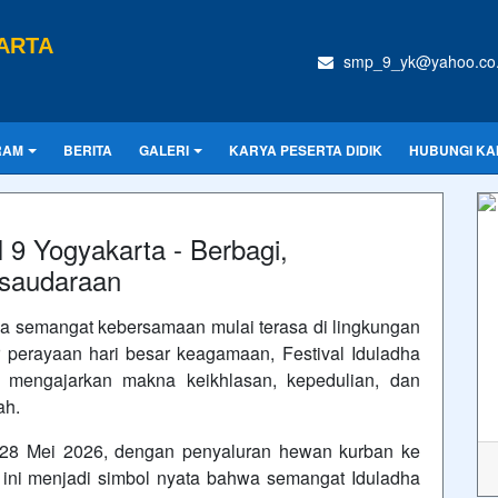
ARTA
smp_9_yk@yahoo.co.
RAM
BERITA
GALERI
KARYA PESERTA DIDIK
HUBUNGI KA
 9 Yogyakarta - Berbagi,
rsaudaraan
ka semangat kebersamaan mulai terasa di lingkungan
perayaan hari besar keagamaan, Festival Iduladha
mengajarkan makna keikhlasan, kepedulian, dan
ah.
 28 Mei 2026, dengan penyaluran hewan kurban ke
ni menjadi simbol nyata bahwa semangat Iduladha