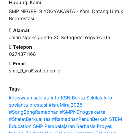
Hubungi Kami
SMP NEGERI 9 YOGYAKARTA ⋅ Kami Datang Untuk
Berprestasi
Alamat
Jalan Ngeksigondo 30 Kotagede Yogyakarta
Telepon
0274371168
Email
smp_9_yk@yahoo.co.id
Tags
kesiswaan
sekilas-info
KSN
Berita
Sekilas Info
spelanta
prestasi
#IsraMiraj2025
#SongSongRamadhan #SMPN9Yogyakarta
#ShalatBerkualitas #RamadhanPenuhBerkah
STEM
Education SMP Pembelajaran Berbasis Proyek