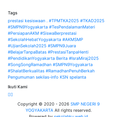
Tags
prestasi
kesiswaan
.
#TPMTKA2025 #TKAD2025
#SMPN9Yogyakarta #TesPendalamanMateri
#PersiapanAKM #SiswaBerprestasi
#SekolahHebatYogyakarta #AKMSMP
#UjianSekolah2025 #SMPN9Juara
#BelajarTanpaBatas #PrestasiTanpaHenti
#PendidikanYogyakarta
Berita
#IsraMiraj2025
#SongSongRamadhan #SMPN9Yogyakarta
#ShalatBerkualitas #RamadhanPenuhBerkah
Pengumuman
sekilas-info
KSN
spelanta
Ikuti Kami
Copyright © 2020 - 2026
SMP NEGERI 9
YOGYAKARTA
All rights reserved.
Powered by
sekolahku.web.id