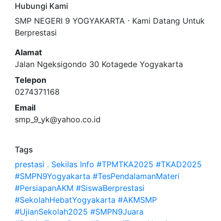
Hubungi Kami
SMP NEGERI 9 YOGYAKARTA ⋅ Kami Datang Untuk
Berprestasi
Alamat
Jalan Ngeksigondo 30 Kotagede Yogyakarta
Telepon
0274371168
Email
smp_9_yk@yahoo.co.id
Tags
prestasi
.
Sekilas Info
#TPMTKA2025 #TKAD2025
#SMPN9Yogyakarta #TesPendalamanMateri
#PersiapanAKM #SiswaBerprestasi
#SekolahHebatYogyakarta #AKMSMP
#UjianSekolah2025 #SMPN9Juara