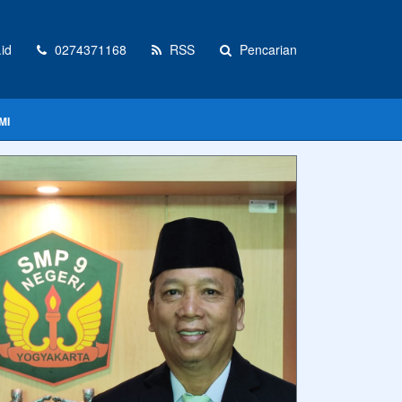
id
0274371168
RSS
Pencarian
MI