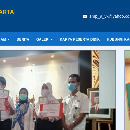
ARTA
smp_9_yk@yahoo.co.
RAM
BERITA
GALERI
KARYA PESERTA DIDIK
HUBUNGI KA