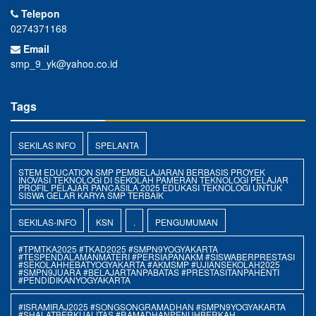
Telepon
0274371168
Email
smp_9_yk@yahoo.co.id
Tags
SEKILAS INFO
SPELANTA
STEM EDUCATION SMP PEMBELAJARAN BERBASIS PROYEK
INOVASI TEKNOLOGI DI SEKOLAH PAMERAN TEKNOLOGI PELAJAR
PROFIL PELAJAR PANCASILA 2025 EDUKASI TEKNOLOGI UNTUK
SISWA GELAR KARYA SMP TERBAIK
SEKILAS-INFO
KSN
.
PENGUMUMAN
#TPMTKA2025 #TKAD2025 #SMPN9YOGYAKARTA
#TESPENDALAMANMATERI #PERSIAPANAKM #SISWABERPRESTASI
#SEKOLAHHEBATYOGYAKARTA #AKMSMP #UJIANSEKOLAH2025
#SMPN9JUARA #BELAJARTANPABATAS #PRESTASITANPAHENTI
#PENDIDIKANYOGYAKARTA
#ISRAMIRAJ2025 #SONGSONGRAMADHAN #SMPN9YOGYAKARTA
#SHALATBERKUALITAS #RAMADHANPENUHBERKAH