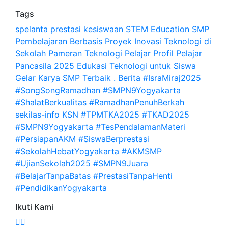
Tags
spelanta
prestasi
kesiswaan
STEM Education SMP
Pembelajaran Berbasis Proyek Inovasi Teknologi di
Sekolah Pameran Teknologi Pelajar Profil Pelajar
Pancasila 2025 Edukasi Teknologi untuk Siswa
Gelar Karya SMP Terbaik
.
Berita
#IsraMiraj2025
#SongSongRamadhan #SMPN9Yogyakarta
#ShalatBerkualitas #RamadhanPenuhBerkah
sekilas-info
KSN
#TPMTKA2025 #TKAD2025
#SMPN9Yogyakarta #TesPendalamanMateri
#PersiapanAKM #SiswaBerprestasi
#SekolahHebatYogyakarta #AKMSMP
#UjianSekolah2025 #SMPN9Juara
#BelajarTanpaBatas #PrestasiTanpaHenti
#PendidikanYogyakarta
Ikuti Kami