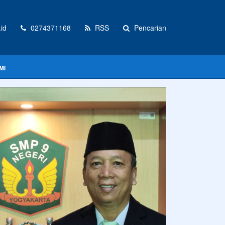
id
0274371168
RSS
Pencarian
MI