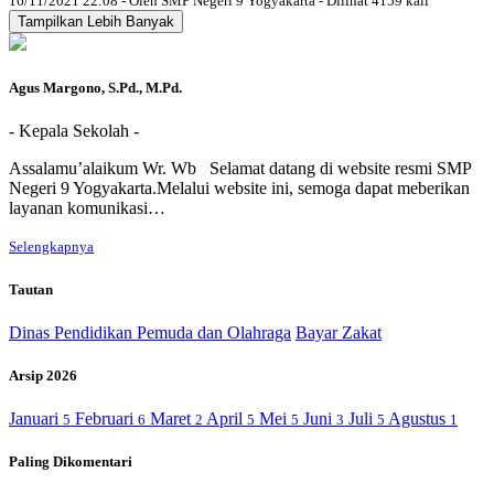
16/11/2021 22:08 - Oleh SMP Negeri 9 Yogyakarta - Dilihat 4159 kali
Tampilkan Lebih Banyak
Agus Margono, S.Pd., M.Pd.
- Kepala Sekolah -
Assalamu’alaikum Wr. Wb Selamat datang di website resmi SMP
Negeri 9 Yogyakarta.Melalui website ini, semoga dapat meberikan
layanan komunikasi…
Selengkapnya
Tautan
Dinas Pendidikan Pemuda dan Olahraga
Bayar Zakat
Arsip 2026
Januari
Februari
Maret
April
Mei
Juni
Juli
Agustus
5
6
2
5
5
3
5
1
Paling Dikomentari