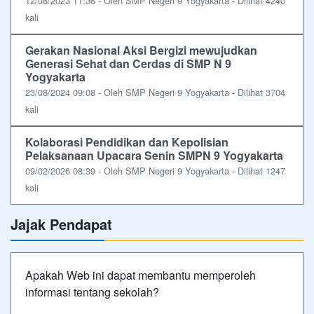
12/06/2023 11:36 - Oleh SMP Negeri 9 Yogyakarta - Dilihat 4240
kali
Gerakan Nasional Aksi Bergizi mewujudkan
Generasi Sehat dan Cerdas di SMP N 9
Yogyakarta
23/08/2024 09:08 - Oleh SMP Negeri 9 Yogyakarta - Dilihat 3704
kali
Kolaborasi Pendidikan dan Kepolisian
Pelaksanaan Upacara Senin SMPN 9 Yogyakarta
09/02/2026 08:39 - Oleh SMP Negeri 9 Yogyakarta - Dilihat 1247
kali
Jajak Pendapat
Apakah Web ini dapat membantu memperoleh
informasi tentang sekolah?