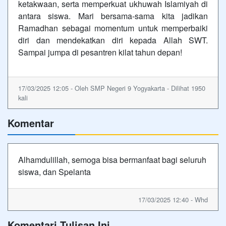
ketakwaan, serta memperkuat ukhuwah Islamiyah di
antara siswa. Mari bersama-sama kita jadikan
Ramadhan sebagai momentum untuk memperbaiki
diri dan mendekatkan diri kepada Allah SWT.
Sampai jumpa di pesantren kilat tahun depan!
17/03/2025 12:05 - Oleh SMP Negeri 9 Yogyakarta - Dilihat 1950
kali
Komentar
Alhamdulillah, semoga bisa bermanfaat bagi seluruh
siswa, dan Spelanta
17/03/2025 12:40 - Whd
Komentari Tulisan Ini